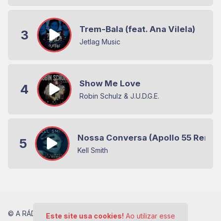
Trem-Bala (feat. Ana Vilela)
3
Jetlag Music
Show Me Love
4
Robin Schulz & J.U.D.G.E.
Nossa Conversa (Apollo 55 Remix
5
Kell Smith
© A RÁDIO DE TODOS OS TEMPOS - Todos os direitos
Este site usa cookies!
Ao utilizar esse