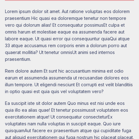
Lorem ipsum dolor sit amet. Aut ratione voluptas eos dolorem
praesentium Hic quasi ea doloremque tenetur non tempore
vero qui dolorum alias! Et consequatur possimusEt culpa et
omnis harum et molestiae eaque ea assumenda facere aut
labore eaque. Ut quasi error qui consequuntur quiaQui atque
33 atque accusamus rem corporis enim a dolorum porro aut
quaerat mollitia? Ut tenetur omnisUt animi sed internos
praesentium.
Rem dolore autem Et sunt hic accusantium minima est odio
earum et assumenda assumenda ut recusandae dolores eos
illum tempore. Ut eligendi nesciunt Et corrupti est velit blanditiis
in optio quasi est quia quis vel voluptatem vero?
Ea suscipit iste sit dolor autem Quo minus est nisi unde eos
quia illo ea alias quae! Et tenetur possimussit voluptatem eos
exercitationem atque! Ut consequatur consecteturEx
voluptates nam nulla voluptas in suscipit eaque. Quo iure
quisquamAut facere ex praesentium atque qui cupiditate fuga
aut aliquid exercitationem qui fuga nostrum hic placeat placeat.