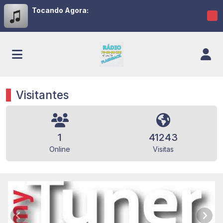
Tocando Agora:
Visitantes
1
41243
Online
Visitas
A RÁDIO DE TODOS OS TEMPO
Anterior
Próx