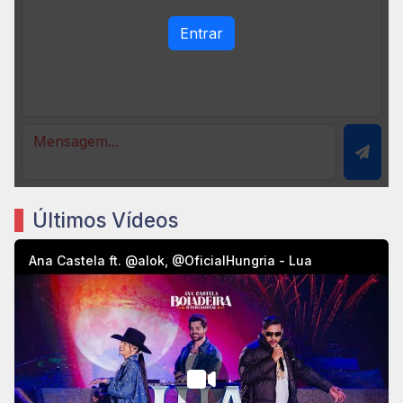
Entrar
Últimos Vídeos
Ana Castela ft. ‪@alok‬, ‪@OficialHungria‬ - Lua