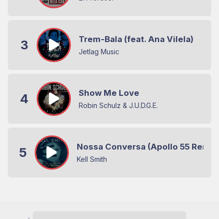
Trem-Bala (feat. Ana Vilela)
3
Jetlag Music
Show Me Love
4
Robin Schulz & J.U.D.G.E.
Nossa Conversa (Apollo 55 Remix
5
Kell Smith